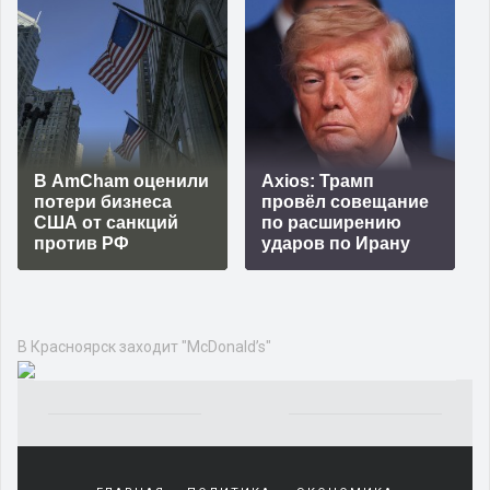
В AmCham оценили
Axios: Трамп
потери бизнеса
провёл совещание
США от санкций
по расширению
против РФ
ударов по Ирану
В Красноярск заходит "McDonald’s"
Yakından
tanıdığı