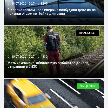
14.07.2026 10:27
3295
В Красноярском крае впервые возбудили дело из-за
покупки отцом питбайка для сына
КРИМИНАЛ
10.07.2026 10:27
1330
Мать из Ачинска, обвиняемую в убийстве дочери,
отправили в СИЗО
ОБЩЕСТВО