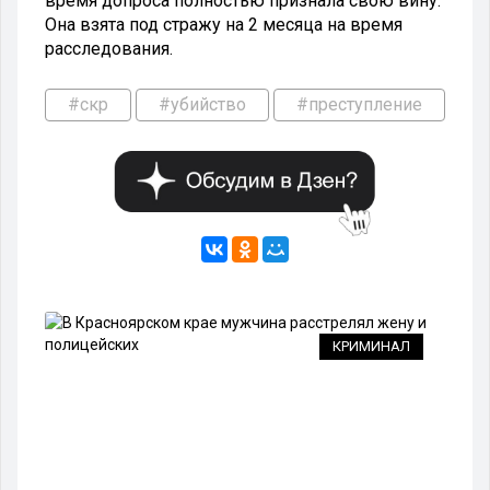
время допроса полностью признала свою вину.
Она взята под стражу на 2 месяца на время
расследования.
#скр
#убийство
#преступление
КРИМИНАЛ