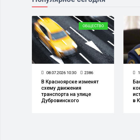
ЕСТВО
ОБЩЕСТВО
9
08.07.2026 10:30
2386
1
В Красноярске изменят
Ба
з 19
схему движения
ко
осов
транспорта на улице
ис
Дубровинского
в 