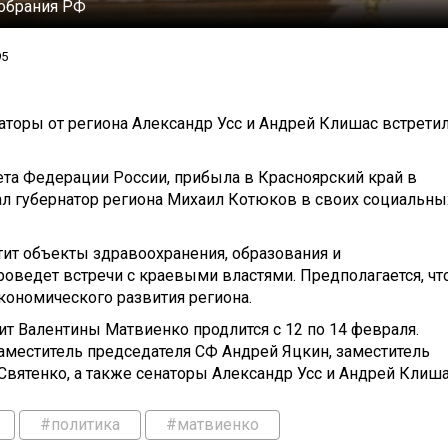
обрания РФ
95
аторы от региона Александр Усс и Андрей Клишас встрети
ета Федерации России, прибыла в Красноярский край в
зал губернатор региона Михаил Котюков в своих социальны
тит объекты здравоохранения, образования и
роведет встречи с краевыми властями. Предполагается, чт
кономического развития региона.
ит Валентины Матвиенко продлится с 12 по 14 февраля.
аместитель председателя СФ Андрей Яцкин, заместитель
вятенко, а также сенаторы Александр Усс и Андрей Клиша
#политика
#матвиенко