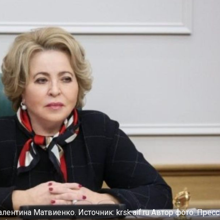
алентина Матвиенко.
Источник:
krsk.aif.ru
Автор фото:
Пресс