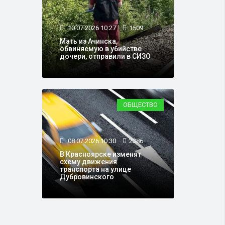
10.07.2026 10:27
1509
Мать из Ачинска,
обвиняемую в убийстве
дочери, отправили в СИЗО
ОБЩЕСТВО
08.07.2026 10:30
2386
В Красноярске изменят
схему движения
транспорта на улице
Дубровинского