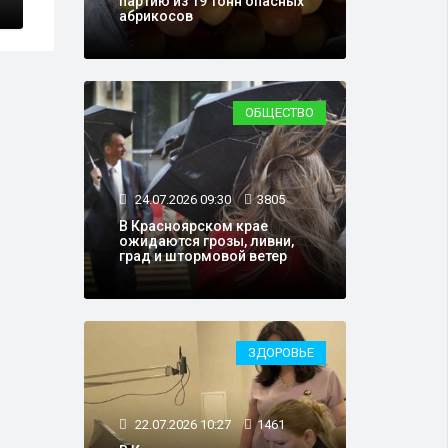
партию из 19 тонн опасных
абрикосов
ОБЩЕСТВО
24.07.2026 09:30
3805
В Красноярском крае
ожидаются грозы, ливни,
град и штормовой ветер
ЗДОРОВЬЕ
22.07.2026 10:27
1461