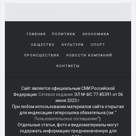
Yakından
tanıdığı
ГЛАВНАЯ
ПОЛИТИКА
ЭКОНОМИКА
sürekli
beraber
ОБЩЕСТВО
КУЛЬТУРА
СПОРТ
zaman
geçirerek
ПРОИСШЕСТВИЯ
НОВОСТИ КОМПАНИЙ
günlerini
КОНТАКТЫ
harcadığı
porno
izle
kadar
Сайт является официальным СМИ Российской
yakın
Федерации:
Сетевое издание
ЭЛ № ФС 77-85391 от 06
olan
июня 2023 г.
arkadaşına
При любом использовании материалов сайта открытая
misafir
для индексации гиперссылка обязательна (см. "
olarak
Пользовательское соглашение
").
kalmaya
Отдельные статьи, фото и видеоматериалы могут
gelen
содержать информацию предназначенную для
genç