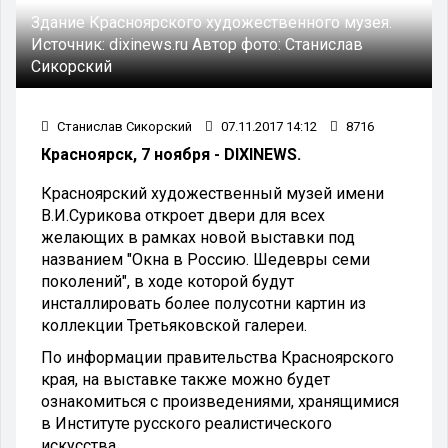
Здание Красноярского художественного музея.
Источник:
dixinews.ru
Автор фото:
Станислав
Сикорский
Станислав Сикорский
07.11.2017 14:12
8716
Красноярск, 7 ноября - DIXINEWS.
Красноярский художественный музей имени
В.И.Сурикова откроет двери для всех
желающих в рамках новой выставки под
названием "Окна в Россию. Шедевры семи
поколений", в ходе которой будут
инсталлировать более полусотни картин из
коллекции Третьяковской галереи.
По информации правительства Красноярского
края, на выставке также можно будет
ознакомиться с произведениями, хранящимися
в Институте русского реалистического
искусства.