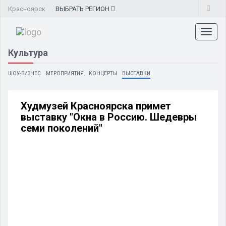
Красноярск
ВЫБРАТЬ
РЕГИОН
Toggl
naviga
Культура
ШОУ-БИЗНЕС
МЕРОПРИЯТИЯ
КОНЦЕРТЫ
ВЫСТАВКИ
Худмузей Красноярска примет
выставку "Окна в Россию. Шедевры
семи поколений"