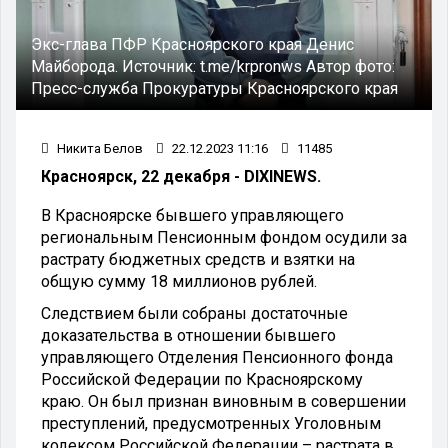
Экс-глава ПФР Красноярского края Денис
Майборода.
Источник:
t.me/krpronws
Автор фото:
Пресс-служба Прокуратуры Красноярского края
Никита Белов
22.12.2023 11:16
11485
Красноярск, 22 декабря - DIXINEWS.
В Красноярске бывшего управляющего
региональным Пенсионным фондом осудили за
растрату бюджетных средств и взятки на
общую сумму 18 миллионов рублей.
Следствием были собраны достаточные
доказательства в отношении бывшего
управляющего Отделения Пенсионного фонда
Российской Федерации по Красноярскому
краю. Он был признан виновным в совершении
преступлений, предусмотренных Уголовным
кодексом Российской Федерации – растрата в