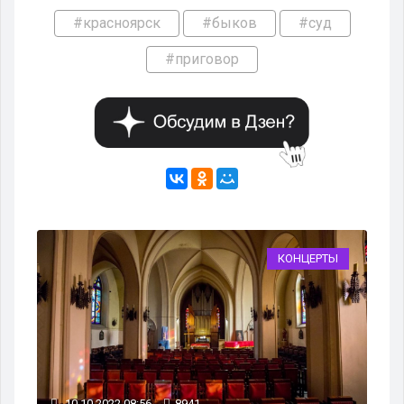
#красноярск
#быков
#суд
#приговор
КОНЦЕРТЫ
10.10.2022 08:56
8941