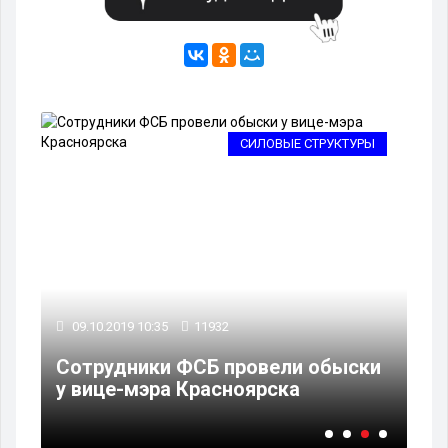
АЛ
СИЛОВЫЕ СТРУКТУРЫ
09.10.2019 10:35
11932
22
це
Сотрудники ФСБ провели обыски
В 
у вице-мэра Красноярска
де