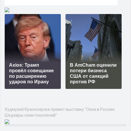
Axios: Трамп
В AmCham оценили
провёл совещание
потери бизнеса
по расширению
США от санкций
ударов по Ирану
против РФ
Худмузей Красноярска примет выставку "Окна в Россию.
Шедевры семи поколений"