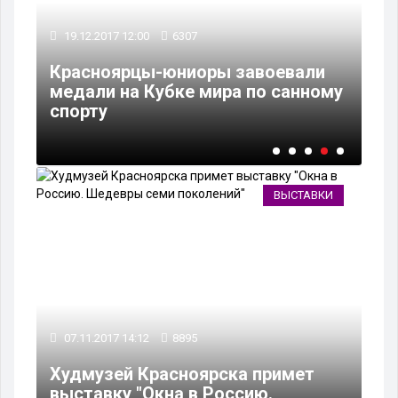
19.12.2017 12:00
6307
06
Красноярцы-юниоры завоевали
 в
медали на Кубке мира по санному
ХК
спорту
пр
ВЫСТАВКИ
07.11.2017 14:12
8895
Худмузей Красноярска примет
выставку "Окна в Россию.