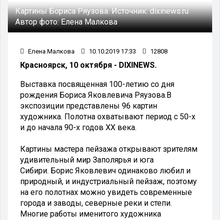
Картины Бориса Ряузова.
Источник:
dixinews.ru
Автор фото:
Елена Малкова
Елена Малкова
10.10.2019 17:33
12808
Красноярск, 10 октября - DIXINEWS.
Выставка посвященная 100-летию со дня
рождения Бориса Яковлевича Ряузова.В
экспозиции представлены 96 картин
художника. Полотна охватывают период с 50-х
и до начала 90-х годов ХХ века.
Картины мастера пейзажа открывают зрителям
удивительный мир Заполярья и юга
Сибири. Борис Яковлевич одинаково любил и
природный, и индустриальный пейзаж, поэтому
на его полотнах можно увидеть современные
города и заводы, северные реки и степи.
Многие работы именитого художника