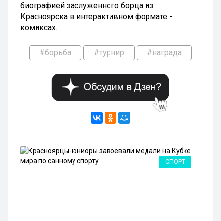
биографией заслуженного борца из
Красноярска в интерактивном формате -
комиксах.
#борьба
#турнир
#награда
РТ
СПОРТ