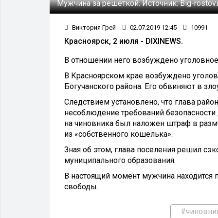
Мужчина за решёткой.
Источник:
Big-rostov
Виктория Грей
02.07.2019 12:45
10991
Красноярск, 2 июля - DIXINEWS.
В отношении него возбуждено уголовное 
В Красноярском крае возбуждено уголов
Богучанского района. Его обвиняют в з
Следствием установлено, что глава райо
несоблюдение требований безопасности 
на чиновника был наложен штраф в разм
из «собственного кошелька».
Зная об этом, глава поселения решил с
муниципального образования.
В настоящий момент мужчина находится п
свободы.
#чиновни