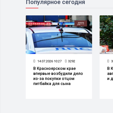
Популярное сегодня
ЕСТВО
ДТП
9
14.07.2026 10:27
3292
3
е
В Красноярском крае
В 
ивни,
впервые возбудили дело
ав
етер
из-за покупки отцом
и 
питбайка для сына