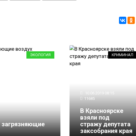
ЭКОЛОГИЯ
КРИМИНАЛ
10.06.2019 08:15
11685
В Красноярске
26.05.2018 09:53
6014
взяли под
и загрязняющие
Красноярцы добились
стражу депутата
за загрязнение возду
заксобрания края