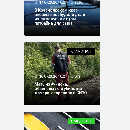
14.07.2026 10:27
3292
В Красноярском крае
впервые возбудили дело
из-за покупки отцом
питбайка для сына
КРИМИНАЛ
10.07.2026 10:27
973
Мать из Ачинска,
обвиняемую в убийстве
дочери, отправили в СИЗО
ОБЩЕСТВО