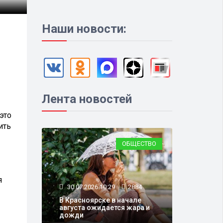
Наши новости:
Лента новостей
это
ить
ОБЩЕСТВО
я
30.07.2026 10:29
2884
В Красноярске в начале
августа ожидается жара и
дожди