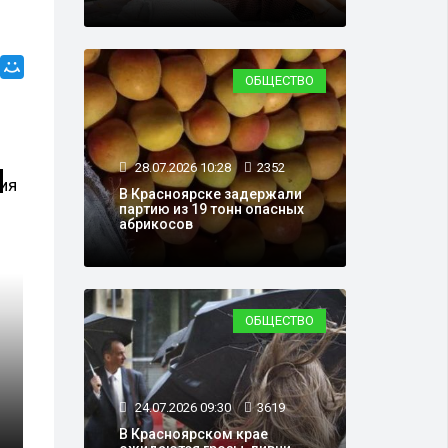
ОБЩЕСТВО
28.07.2026 10:28
2352
ЭКОЛОГИЯ
В Красноярске задержали
партию из 19 тонн опасных
абрикосов
ОБЩЕСТВО
18.08.2017 19:06
7
 штрафа предприятия
За поджог кед
24.07.2026 09:30
3619
ха
девушка получ
В Красноярском крае