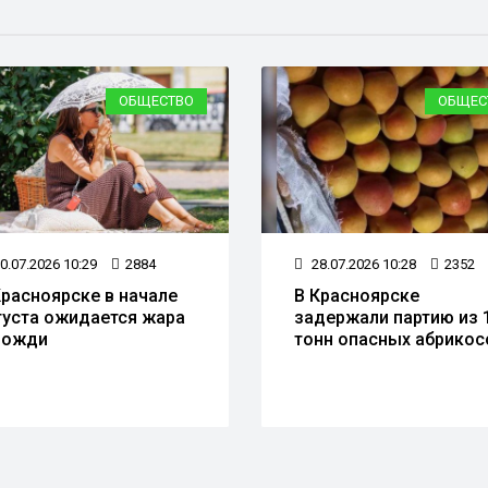
ОБЩЕСТВО
ОБЩЕС
0.07.2026 10:29
2884
28.07.2026 10:28
2352
Красноярске в начале
В Красноярске
густа ожидается жара
задержали партию из 
дожди
тонн опасных абрикос