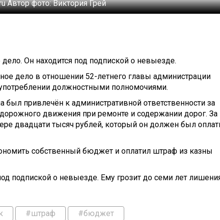
.ru
Автор фото:
Виктория Грей
дело. Он находится под подпиской о невыезде.
ное дело в отношении 52-летнего главы администрации
лоупотреблении должностными полномочиями.
на был привлечён к административной ответственности за
дорожного движения при ремонте и содержании дорог. За 
ере двадцати тысяч рублей, который он должен был оплат
экономить собственный бюджет и оплатил штраф из казны
од подпиской о невыезде. Ему грозит до семи лет лишени
к
#штраф
#бюджет